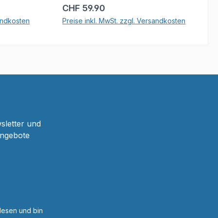
Regulärer Preis:
CHF 59.90
sandkosten
Preise inkl. MwSt. zzgl. Versandkosten
b
In den Warenkorb
sletter und
Angebote
esen und bin