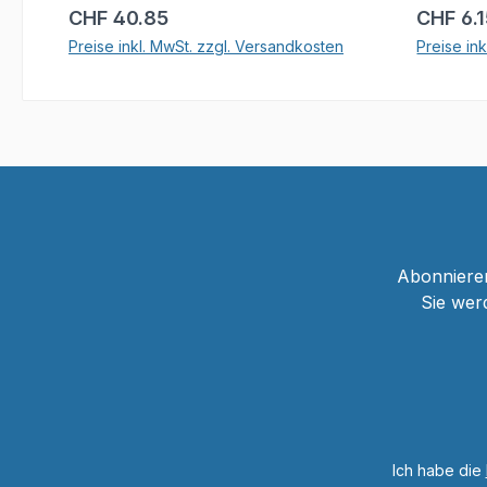
Regulärer Preis:
Reguläre
CHF 40.85
CHF 6.
Preise inkl. MwSt. zzgl. Versandkosten
Preise in
In den Warenkorb
Abonnieren
Sie wer
Ich habe die