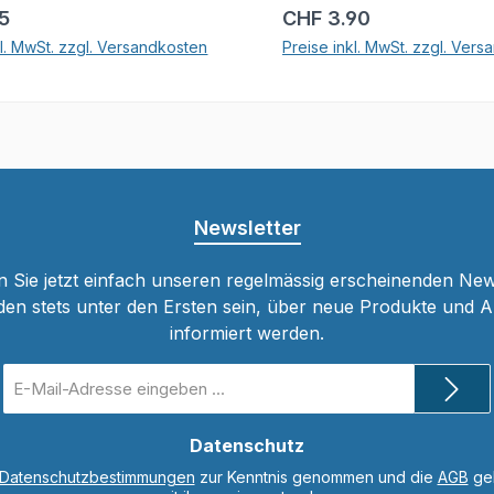
r Preis:
Regulärer Preis:
15
CHF 3.90
kl. MwSt. zzgl. Versandkosten
Preise inkl. MwSt. zzgl. Ver
In den Warenkorb
In den Warenkor
Newsletter
 Sie jetzt einfach unseren regelmässig erscheinenden New
den stets unter den Ersten sein, über neue Produkte und 
informiert werden.
E-
Mail-
Adresse
*
Datenschutz
Datenschutzbestimmungen
zur Kenntnis genommen und die
AGB
gel