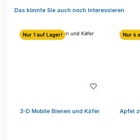
Produktgalerie überspringen
Das könnte Sie auch noch interessieren
Nur 1 auf Lager!
Nur 6 
3-D Mobile Bienen und Käfer
Apfel 