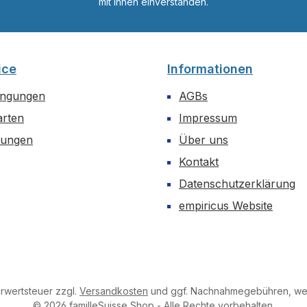
mit ihnen einverstanden.
ice
Informationen
ingungen
AGBs
arten
Impressum
dungen
Über uns
Kontakt
Datenschutzerklärung
empiricus Website
hrwertsteuer zzgl.
Versandkosten
und ggf. Nachnahmegebühren, wen
© 2026 familleSuisse Shop - Alle Rechte vorbehalten.