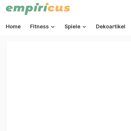
springen
Zur Hauptnavigation springen
Home
Fitness
Spiele
Dekoartikel
Bildergalerie überspringen