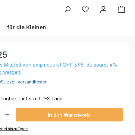
Du hast 0 Produkte au
für die Kleinen
25
ls Mitglied von empiricus ist CHF 6.95, du sparst 4%.
ed werden!
wSt. zzgl. Versandkosten
fügbar, Lieferzeit: 1-3 Tage
 Gib den gewünschten Wert ein oder benutze die Schaltflächen um die Anzahl
In den Warenkorb
ttel hinzufügen