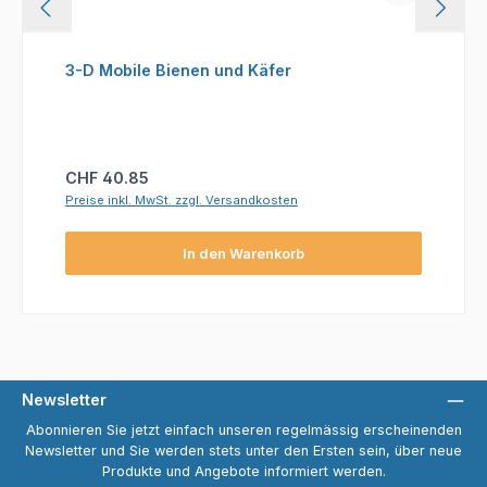
3-D Mobile Bienen und Käfer
Regulärer Preis:
CHF 40.85
Preise inkl. MwSt. zzgl. Versandkosten
In den Warenkorb
Newsletter
Abonnieren Sie jetzt einfach unseren regelmässig erscheinenden
Newsletter und Sie werden stets unter den Ersten sein, über neue
Produkte und Angebote informiert werden.