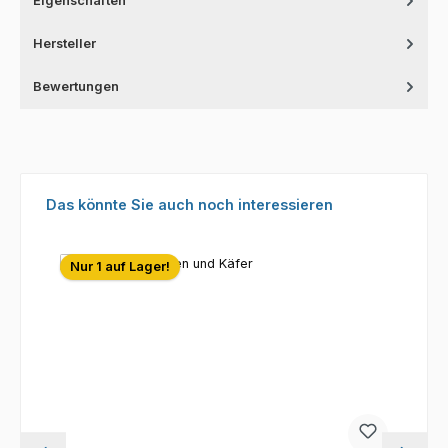
Eigenschaften
Hersteller
Bewertungen
Produktgalerie überspringen
Das könnte Sie auch noch interessieren
Nur 1 auf Lager!