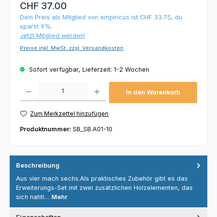
CHF 37.00
Dein Preis als Mitglied von empiricus ist CHF 33.75, du
sparst 9%.
Jetzt Mitglied werden!
Preise inkl. MwSt. zzgl. Versandkosten
Sofort verfügbar, Lieferzeit: 1-2 Wochen
Produkt Anzahl: Gib den gewünschten Wert ein oder benutze die Schaltflächen um die 
In den Warenkorb
Zum Merkzettel hinzufügen
Produktnummer:
SB_SB.A01-10
Beschreibung
Aus vier mach sechs.Als praktisches Zubehör gibt es das
Erweiterungs-Set mit zwei zusätzlichen Holzelementen, das
sich nahtl…
Mehr