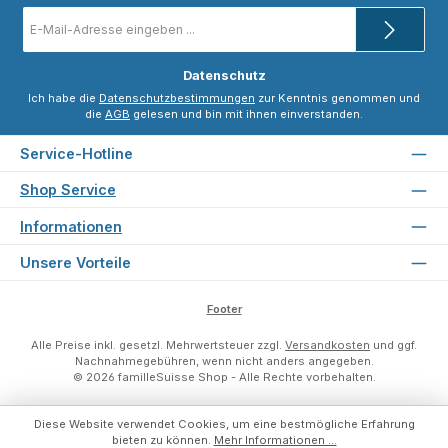
E-
Mail-
Adresse
*
Datenschutz
Ich habe die
Datenschutzbestimmungen
zur Kenntnis genommen und
die
AGB
gelesen und bin mit ihnen einverstanden.
Service-Hotline
Shop Service
Informationen
Unsere Vorteile
Footer
Alle Preise inkl. gesetzl. Mehrwertsteuer zzgl.
Versandkosten
und ggf.
Nachnahmegebühren, wenn nicht anders angegeben.
© 2026 familleSuisse Shop - Alle Rechte vorbehalten.
Diese Website verwendet Cookies, um eine bestmögliche Erfahrung
bieten zu können.
Mehr Informationen ...